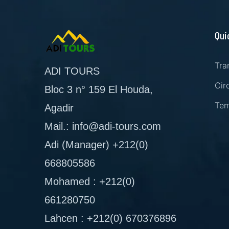
Qui
Tra
ADI TOURS
Cir
Bloc 3 n° 159 El Houda,
Tem
Agadir
Mail.: info@adi-tours.com
Adi (Manager) +212(0)
668805586
Mohamed : +212(0)
661280750
Lahcen : +212(0) 670376896