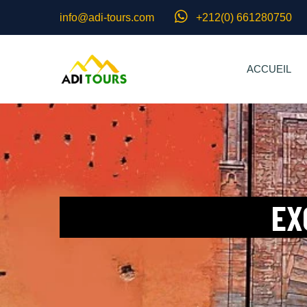
info@adi-tours.com
+212(0) 661280750
ACCUEIL
EX